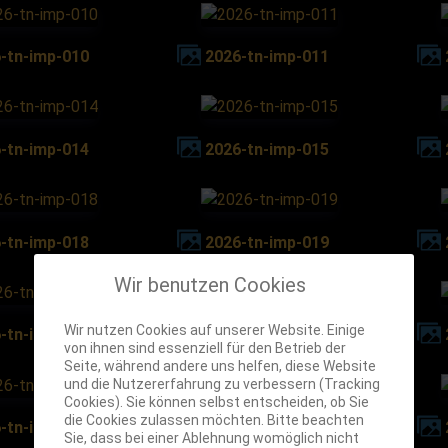
6-tn-imp-010
2026-tn-imp-011
6-tn-imp-014
2026-tn-imp-015
6-tn-imp-018
2026-tn-imp-019
Wir benutzen Cookies
Wir nutzen Cookies auf unserer Website. Einige
6-tn-imp-022
2026-tn-imp-023
von ihnen sind essenziell für den Betrieb der
Seite, während andere uns helfen, diese Website
und die Nutzererfahrung zu verbessern (Tracking
Cookies). Sie können selbst entscheiden, ob Sie
die Cookies zulassen möchten. Bitte beachten
6-tn-imp-026
2026-tn-imp-027
Sie, dass bei einer Ablehnung womöglich nicht