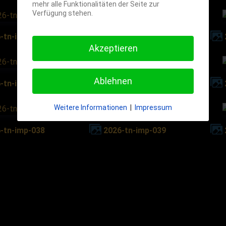
mehr alle Funktionalitäten der Seite zur
Verfügung stehen.
6-tn-imp-030
2026-tn-imp-031
Akzeptieren
Ablehnen
6-tn-imp-034
2026-tn-imp-035
Weitere Informationen
|
Impressum
6-tn-imp-038
2026-tn-imp-039